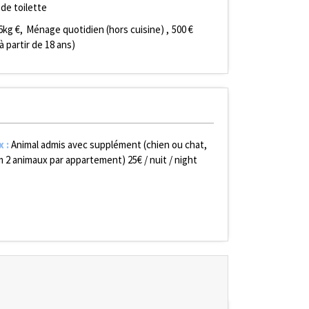
 de toilette
6kg €
Ménage quotidien (hors cuisine)
500
€
à partir de 18 ans)
x
:
Animal admis avec supplément (chien ou chat,
 2 animaux par appartement)
25€ / nuit / night