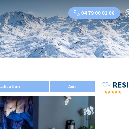
04 79 00 01 06
RES
calisation
Avis