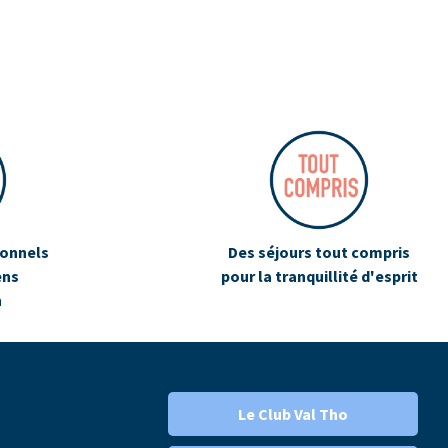
ionnels
Des séjours tout compris
ens
pour la tranquillité d'esprit
n
Le Club Val Tho