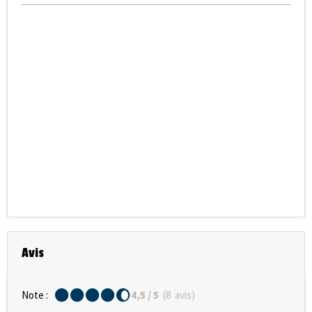
Avis
Note :
4,5
/ 5
(
8
avis
)