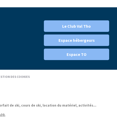
Le Club Val Tho
Espace hébergeurs
Espace TO
STION DES COOKIES
it de ski, cours de ski, location du matériel, activités...
h30.