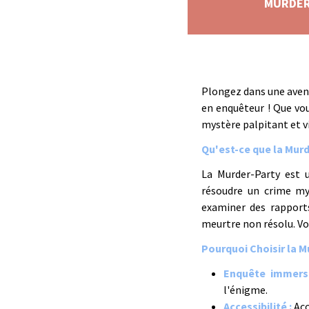
MURDER-
Plongez dans une aven
en enquêteur ! Que vou
mystère palpitant et v
Qu'est-ce que la Murd
La Murder-Party est 
résoudre un crime mys
examiner des rapports
meurtre non résolu. Vou
Pourquoi Choisir la M
Enquête immersi
l'énigme.
Accessibilité :
Acc