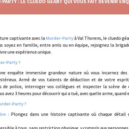
PARTY : LE CLUEDO GEANT QUI VOUS FAIT DEVENIR E
ture captivante avec la
Murder-Party
à Val Thorens, le cluedo gé
s soyez en famille, entre amis ou en équipe, rejoignez la brigade
ivre une expérience unique.
er-Party ?
une enquête immersive grandeur nature où vous incarnez des 
térieux. Armé de vos talents de déduction et de votre esprit
 de police, interroger vos collègues et inspecter la scène de 
s avez 3 heures pour découvrir qui a tué, avec quelle arme, quand e
urder-Party ?
ve :
Plongez dans une histoire captivante où chaque détail
essible à tous, sans restriction physique, y compris aux personnes 