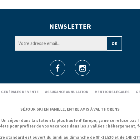
NEWSLETTER
 GÉNÉRALES DE VENTE
ASSURANCE ANNULATION
MENTIONS LÉGALES
GE
SÉJOUR SKI EN FAMILLE, ENTRE AMIS À VAL THORENS
Un séjour dans la station la plus haute d’Europe, ça ne se refuse pas !
 pour profiter de vos vacances dans les 3 Vallées : hébergement, forfa
re standard est ouvert du lundi au dimanche de 9h-12h30 et de 14h-17