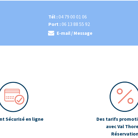
Tél :
04 79 00 01 06
Port :
06 13 88 55 92
E-mail / Message
t Sécurisé en ligne
Des tarifs promot
avec Val Thor
Réservatio