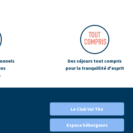
ionnels
Des séjours tout compris
ens
pour la tranquillité d'esprit
n
Le Club Val Tho
Espace hébergeurs