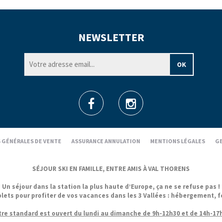
NEWSLETTER
 GÉNÉRALES DE VENTE
ASSURANCE ANNULATION
MENTIONS LÉGALES
GE
SÉJOUR SKI EN FAMILLE, ENTRE AMIS À VAL THORENS
Un séjour dans la station la plus haute d’Europe, ça ne se refuse pas !
 pour profiter de vos vacances dans les 3 Vallées : hébergement, forfa
re standard est ouvert du lundi au dimanche de 9h-12h30 et de 14h-17