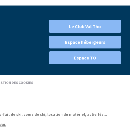
Le Club Val Tho
Espace hébergeurs
Espace TO
STION DES COOKIES
it de ski, cours de ski, location du matériel, activités...
h30.