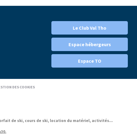
Le Club Val Tho
Espace hébergeurs
Espace TO
STION DES COOKIES
it de ski, cours de ski, location du matériel, activités...
h30.