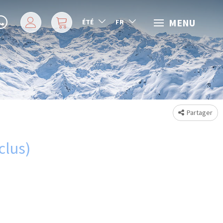
MENU
ÉTÉ
FR
Partager
clus)