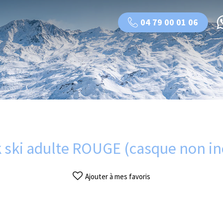
04 79 00 01 06
 ski adulte ROUGE (casque non in
Ajouter à mes favoris