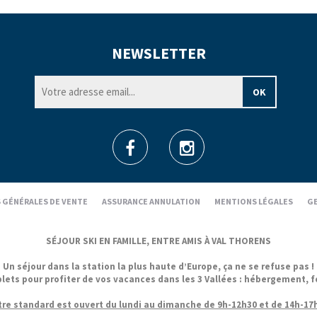
NEWSLETTER
 GÉNÉRALES DE VENTE
ASSURANCE ANNULATION
MENTIONS LÉGALES
GE
SÉJOUR SKI EN FAMILLE, ENTRE AMIS À VAL THORENS
Un séjour dans la station la plus haute d’Europe, ça ne se refuse pas !
 pour profiter de vos vacances dans les 3 Vallées : hébergement, forfa
re standard est ouvert du lundi au dimanche de 9h-12h30 et de 14h-17