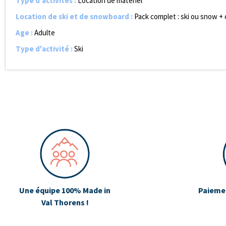
Type d'activités
:
Location de matériel
Location de ski et de snowboard
:
Pack complet : ski ou snow +
Age
:
Adulte
Type d'activité
:
Ski
Une équipe 100% Made in
Paiemen
Val Thorens !