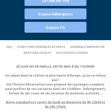
Le Club Val Tho
Espace hébergeurs
Espace TO
FAQ
CONDITIONS GÉNÉRALES DE VENTE
ASSURANCE ANNULATION
MENTIONS LÉGALES
GESTION DES COOKIES
SÉJOUR SKI EN FAMILLE, ENTRE AMIS À VAL THORENS
Un séjour dans la station la plus haute d’Europe, ça ne se refuse
pas !
Val Thorens Réservation vous propose des packages complets
pour profiter de vos vacances dans les 3 Vallées : hébergement,
forfait de ski, cours de ski, location du matériel, activités...
Notre standard est ouvert du lundi au dimanche de 9h-12h30 et
de 14h-17h30.