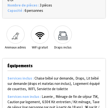
Nombre de pièces
:
3 pièces
Capacité
:
6 personnes
Animaux admis
WiFi gratuit
Draps inclus
Équipements
Services inclus
:
Chaise bébé sur demande
Draps
Lit bébé
sur demande (draps et matelas non inclus)
Logement équipé
de couettes
WIFI
Serviette de toilette
Services non inclus
:
Laverie
Ménage de fin de séjour
75€
Caution par logement
6.50
€ Kit entretien / Kit ménage
Taxe
de séjour (par personne par nuit à partir de 18 ans)
9€ par lit /