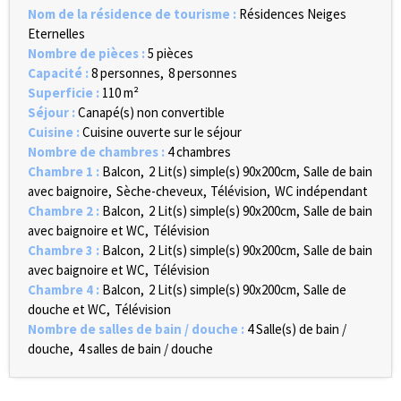
Nom de la résidence de tourisme
:
Résidences Neiges
Eternelles
Nombre de pièces
:
5 pièces
Capacité
:
8
personnes
8 personnes
Superficie
:
110
m²
Séjour
:
Canapé(s) non convertible
Cuisine
:
Cuisine ouverte sur le séjour
Nombre de chambres
:
4 chambres
Chambre 1
:
Balcon
2
Lit(s) simple(s) 90x200cm
Salle de bain
avec baignoire
Sèche-cheveux
Télévision
WC indépendant
Chambre 2
:
Balcon
2
Lit(s) simple(s) 90x200cm
Salle de bain
avec baignoire et WC
Télévision
Chambre 3
:
Balcon
2
Lit(s) simple(s) 90x200cm
Salle de bain
avec baignoire et WC
Télévision
Chambre 4
:
Balcon
2
Lit(s) simple(s) 90x200cm
Salle de
douche et WC
Télévision
Nombre de salles de bain / douche
:
4
Salle(s) de bain /
douche
4 salles de bain / douche