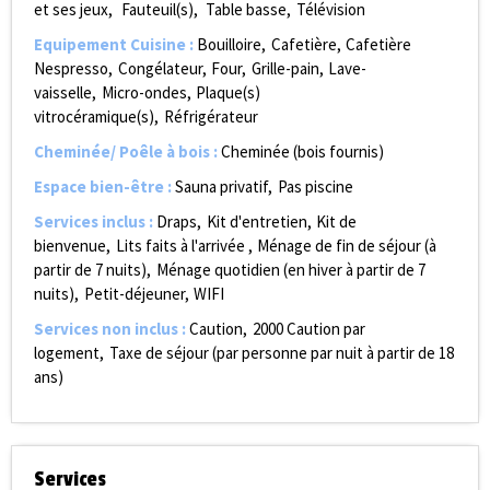
et ses jeux
Fauteuil(s)
Table basse
Télévision
Equipement Cuisine
:
Bouilloire
Cafetière
Cafetière
Nespresso
Congélateur
Four
Grille-pain
Lave-
vaisselle
Micro-ondes
Plaque(s)
vitrocéramique(s)
Réfrigérateur
Cheminée/ Poêle à bois
:
Cheminée (bois fournis)
Espace bien-être
:
Sauna privatif
Pas piscine
Services inclus
:
Draps
Kit d'entretien
Kit de
bienvenue
Lits faits à l'arrivée
Ménage de fin de séjour (à
partir de 7 nuits)
Ménage quotidien (en hiver à partir de 7
nuits)
Petit-déjeuner
WIFI
Services non inclus
:
Caution
2000
Caution par
logement
Taxe de séjour (par personne par nuit à partir de 18
ans)
Services