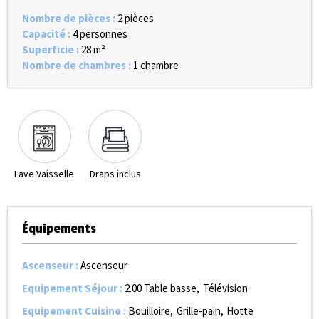
Nombre de pièces
:
2 pièces
Capacité
:
4 personnes
Superficie
:
28
m²
Nombre de chambres
:
1 chambre
Lave Vaisselle
Draps inclus
Équipements
Ascenseur
:
Ascenseur
Equipement Séjour
:
2.00
Table basse
Télévision
Equipement Cuisine
:
Bouilloire
Grille-pain
Hotte