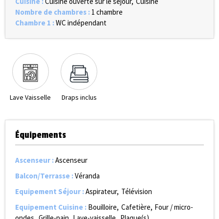
Cuisine
:
Cuisine ouverte sur le séjour
Cuisine
Nombre de chambres
:
1 chambre
Chambre 1
:
WC indépendant
Lave Vaisselle
Draps inclus
Équipements
Ascenseur
:
Ascenseur
Balcon/Terrasse
:
Véranda
Equipement Séjour
:
Aspirateur
Télévision
Equipement Cuisine
:
Bouilloire
Cafetière
Four / micro-
ondes
Grille-pain
Lave-vaisselle
Plaque(s)