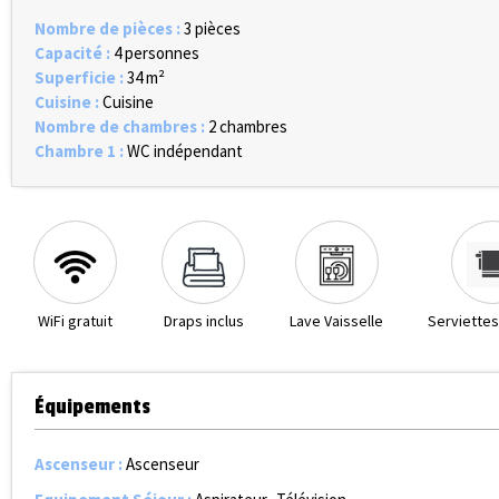
Nombre de pièces
:
3 pièces
Capacité
:
4 personnes
Superficie
:
34
m²
Cuisine
:
Cuisine
Nombre de chambres
:
2 chambres
Chambre 1
:
WC indépendant
WiFi gratuit
Draps inclus
Lave Vaisselle
Serviettes
Équipements
Ascenseur
:
Ascenseur