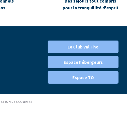
ionnels
Des séjours tout compris
ens
pour la tranquillité d'esprit
n
Le Club Val Tho
Espace hébergeurs
Espace TO
STION DES COOKIES