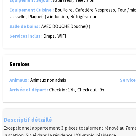
Equipement Séjour
:
Aspirateur
Télévision
Equipement Cuisine
:
Bouilloire
Cafetière Nespresso
Four / mi
vaisselle
Plaque(s) à induction
Réfrigérateur
Salle de bains
:
AVEC DOUCHE
Douche(s)
Services inclus
:
Draps
WIFI
Services
Animaux
:
Animaux non admis
Service
Arrivée et départ
:
Check in : 17h
Check out : 9h
Descriptif détaillé
Exceptionnel appartement 3 pièces totalement rénové au 7ème 
la station, Situé dans la résidence L'Olympic, résidence...