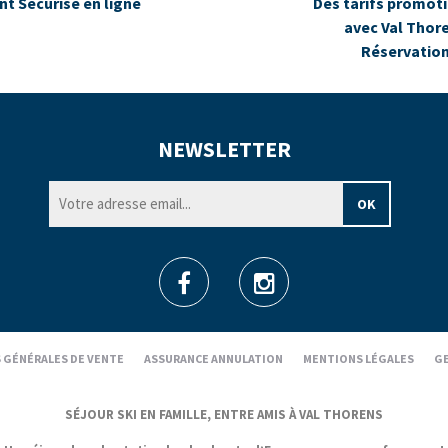
t Sécurisé en ligne
Des tarifs promot
avec Val Thor
Réservatio
NEWSLETTER
 GÉNÉRALES DE VENTE
ASSURANCE ANNULATION
MENTIONS LÉGALES
GE
SÉJOUR SKI EN FAMILLE, ENTRE AMIS À VAL THORENS