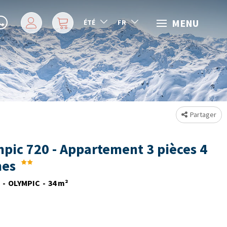
MENU
ÉTÉ
FR
Partager
pic 720 - Appartement 3 pièces 4
nes
OLYMPIC
34
m²