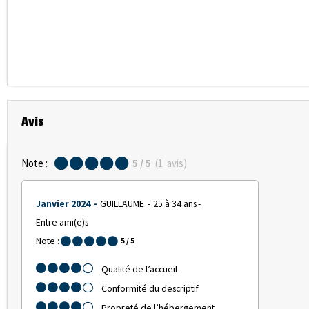
Avis
Note :
5
/ 5
(
1
avis
)
Janvier 2024
GUILLAUME
25 à 34 ans
Entre ami(e)s
Note :
5
/ 5
Qualité de l’accueil
Conformité du descriptif
Propreté de l’hébergement