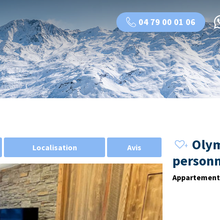
04 79 00 01 06
Olym
Localisation
Avis
person
Appartement