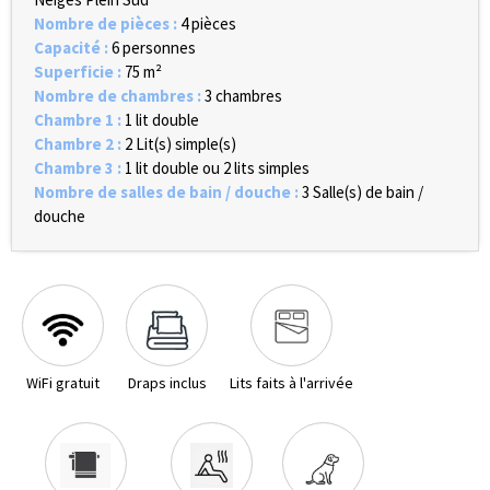
Nombre de pièces
:
4 pièces
Capacité
:
6 personnes
Superficie
:
75
m²
Nombre de chambres
:
3 chambres
Chambre 1
:
1 lit double
Chambre 2
:
2
Lit(s) simple(s)
Chambre 3
:
1 lit double ou 2 lits simples
Nombre de salles de bain / douche
:
3
Salle(s) de bain /
douche
WiFi gratuit
Draps inclus
Lits faits à l'arrivée