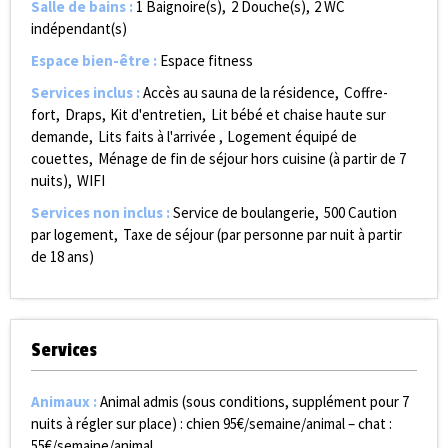
Salle de bains
:
1
Baignoire(s)
2
Douche(s)
2
WC
indépendant(s)
Espace bien-être
:
Espace fitness
Services inclus
:
Accès au sauna de la résidence
Coffre-
fort
Draps
Kit d'entretien
Lit bébé et chaise haute sur
demande
Lits faits à l'arrivée
Logement équipé de
couettes
Ménage de fin de séjour hors cuisine (à partir de 7
nuits)
WIFI
Services non inclus
:
Service de boulangerie
500
Caution
par logement
Taxe de séjour (par personne par nuit à partir
de 18 ans)
Services
Animaux
:
Animal admis (sous conditions, supplément pour 7
nuits à régler sur place) :
chien 95€/semaine/animal – chat :
55€/semaine/animal