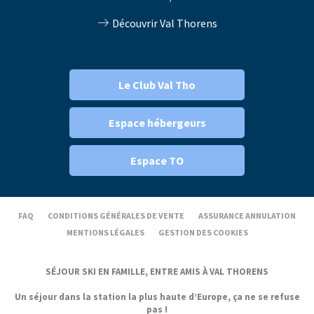
Découvrir Val Thorens
Le Club Val Tho
Espace hébergeurs
Espace TO
FAQ
CONDITIONS GÉNÉRALES DE VENTE
ASSURANCE ANNULATION
MENTIONS LÉGALES
GESTION DES COOKIES
SÉJOUR SKI EN FAMILLE, ENTRE AMIS À VAL THORENS
Un séjour dans la station la plus haute d’Europe, ça ne se refuse
pas !