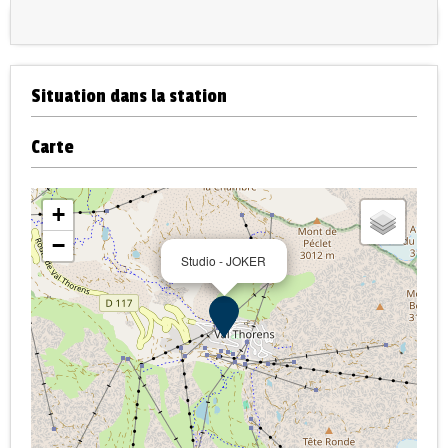
Situation dans la station
Carte
+
−
Studio - JOKER