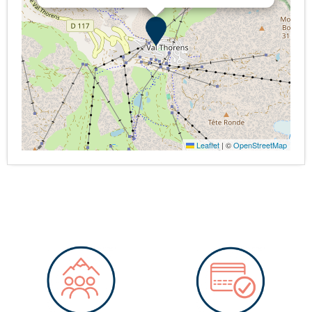
Leaflet
|
©
OpenStreetMap