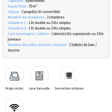
Capacité
:
8 personnes
Superficie
:
70
m²
Séjour
:
Canapé(s)-lit convertible
Nombre de chambres
:
2 chambres
Chambre 1
:
1 lit double ou 2 lits simples
Chambre 2
:
1 lit double ou 2 lits simples
Coin montagne / Cabine
:
Cabine(s) lits superposés ou 2 lits
jumeaux
Nombre de salles de bain / douche
:
2
Salle(s) de bain /
douche
Draps inclus
Lave Vaisselle
Serviettes incluses