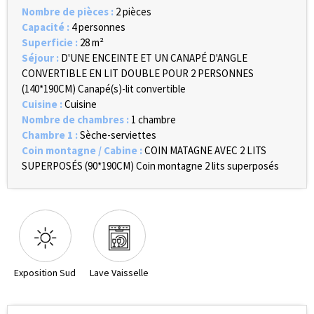
Nombre de pièces
:
2 pièces
Capacité
:
4 personnes
Superficie
:
28
m²
Séjour
:
D'UNE ENCEINTE ET UN CANAPÉ D'ANGLE
CONVERTIBLE EN LIT DOUBLE POUR 2 PERSONNES
(140*190CM)
Canapé(s)-lit convertible
Cuisine
:
Cuisine
Nombre de chambres
:
1 chambre
Chambre 1
:
Sèche-serviettes
Coin montagne / Cabine
:
COIN MATAGNE AVEC 2 LITS
SUPERPOSÉS (90*190CM)
Coin montagne 2 lits superposés
Exposition Sud
Lave Vaisselle