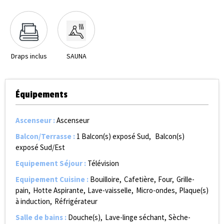
Draps inclus
SAUNA
Équipements
Ascenseur
:
Ascenseur
Balcon/Terrasse
:
1
Balcon(s) exposé Sud
Balcon(s)
exposé Sud/Est
Equipement Séjour
:
Télévision
Equipement Cuisine
:
Bouilloire
Cafetière
Four
Grille-
pain
Hotte Aspirante
Lave-vaisselle
Micro-ondes
Plaque(s)
à induction
Réfrigérateur
Salle de bains
:
Douche(s)
Lave-linge séchant
Sèche-