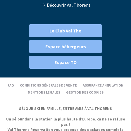
Découvrir Val Thorens
Le Club Val Tho
Espace hébergeurs
Espace TO
FAQ
CONDITIONS GÉNÉRALES DE VENTE
ASSURANCE ANNULATION
MENTIONS LÉGALES
GESTION DES COOKIES
SÉJOUR SKI EN FAMILLE, ENTRE AMIS À VAL THORENS
Un séjour dans la station la plus haute d’Europe, ça ne se refuse
pas !
Val Thorens Réservation vous propose des packages complets