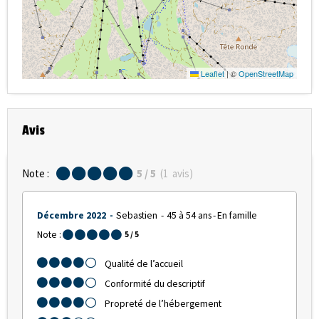
Leaflet
|
©
OpenStreetMap
Avis
Note :
5
/ 5
(
1
avis
)
Décembre 2022
Sebastien
45 à 54 ans
En famille
Note :
5
/ 5
Qualité de l’accueil
Conformité du descriptif
Propreté de l’hébergement