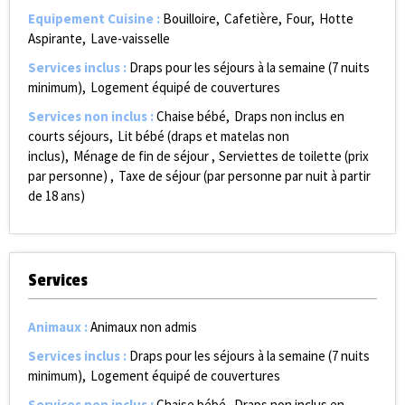
Equipement Cuisine
:
Bouilloire
Cafetière
Four
Hotte
Aspirante
Lave-vaisselle
Services inclus
:
Draps pour les séjours à la semaine (7 nuits
minimum)
Logement équipé de couvertures
Services non inclus
:
Chaise bébé
Draps non inclus en
courts séjours
Lit bébé (draps et matelas non
inclus)
Ménage de fin de séjour
Serviettes de toilette (prix
par personne)
Taxe de séjour (par personne par nuit à partir
de 18 ans)
Services
Animaux
:
Animaux non admis
Services inclus
:
Draps pour les séjours à la semaine (7 nuits
minimum)
Logement équipé de couvertures
Services non inclus
:
Chaise bébé
Draps non inclus en