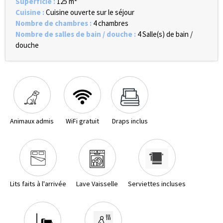
Superficie
:
125
m²
Cuisine
:
Cuisine ouverte sur le séjour
Nombre de chambres
:
4 chambres
Nombre de salles de bain / douche
:
4
Salle(s) de bain /
douche
Animaux admis
WiFi gratuit
Draps inclus
Lits faits à l'arrivée
Lave Vaisselle
Serviettes incluses