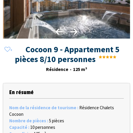
Cocoon 9 - Appartement 5
pièces 8/10 personnes
Résidence
125
m²
En résumé
Nom de la résidence de tourisme
:
Résidence Chalets
Cocoon
Nombre de pièces
:
5 pièces
Capacité
:
10 personnes