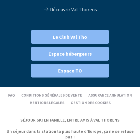
Découvrir Val Thorens
Le Club Val Tho
Espace hébergeurs
Espace TO
FAQ
CONDITIONS GÉNÉRALES DE VENTE
ASSURANCE ANNULATION
MENTIONS LÉGALES
GESTION DES COOKIES
SÉJOUR SKI EN FAMILLE, ENTRE AMIS À VAL THORENS
Un séjour dans la station la plus haute d’Europe, ça ne se refuse
pas !