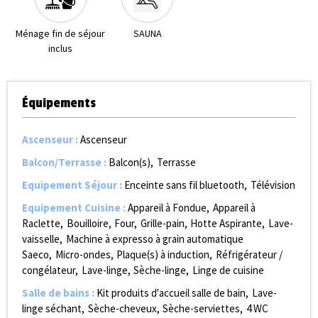
Ménage fin de séjour
SAUNA
inclus
Équipements
Ascenseur
:
Ascenseur
Balcon/Terrasse
:
Balcon(s)
Terrasse
Equipement Séjour
:
Enceinte sans fil bluetooth
Télévision
Equipement Cuisine
:
Appareil à Fondue
Appareil à
Raclette
Bouilloire
Four
Grille-pain
Hotte Aspirante
Lave-
vaisselle
Machine à expresso à grain automatique
Saeco
Micro-ondes
Plaque(s) à induction
Réfrigérateur /
congélateur
Lave-linge
Sèche-linge
Linge de cuisine
Salle de bains
:
Kit produits d'accueil salle de bain
Lave-
linge séchant
Sèche-cheveux
Sèche-serviettes
4
WC