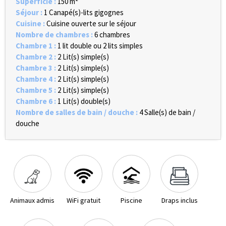
Superficie
:
150
m²
Séjour
:
1
Canapé(s)-lits gigognes
Cuisine
:
Cuisine ouverte sur le séjour
Nombre de chambres
:
6 chambres
Chambre 1
:
1 lit double ou 2 lits simples
Chambre 2
:
2
Lit(s) simple(s)
Chambre 3
:
2
Lit(s) simple(s)
Chambre 4
:
2
Lit(s) simple(s)
Chambre 5
:
2
Lit(s) simple(s)
Chambre 6
:
1
Lit(s) double(s)
Nombre de salles de bain / douche
:
4
Salle(s) de bain /
douche
Animaux admis
WiFi gratuit
Piscine
Draps inclus