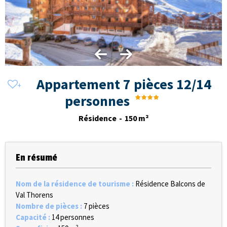
Appartement 7 pièces 12/14
personnes
Résidence
150
m²
En résumé
Nom de la résidence de tourisme
:
Résidence Balcons de
Val Thorens
Nombre de pièces
:
7 pièces
Capacité
:
14 personnes