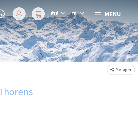
MENU
ÉTÉ
FR
Partager
 Thorens