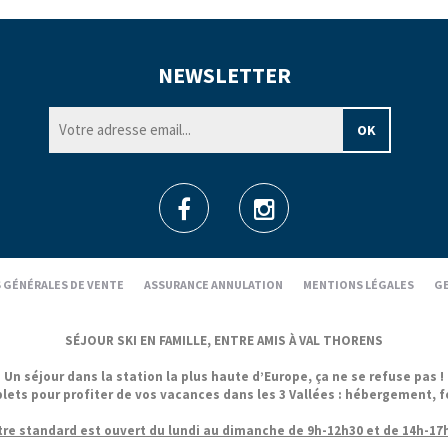
NEWSLETTER
 GÉNÉRALES DE VENTE
ASSURANCE ANNULATION
MENTIONS LÉGALES
GE
SÉJOUR SKI EN FAMILLE, ENTRE AMIS À VAL THORENS
Un séjour dans la station la plus haute d’Europe, ça ne se refuse pas !
 pour profiter de vos vacances dans les 3 Vallées : hébergement, forfa
re standard est ouvert du lundi au dimanche de 9h-12h30 et de 14h-17