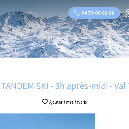
04 79 00 01 06
 TANDEM SKI - 3h après-midi - Val
Ajouter à mes favoris