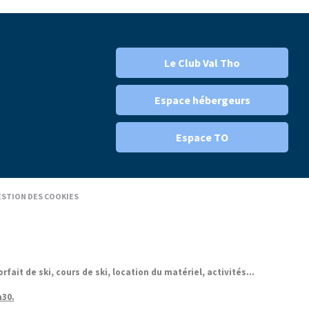
Le Club Val Tho
Espace hébergeurs
Espace TO
STION DES COOKIES
it de ski, cours de ski, location du matériel, activités...
h30.