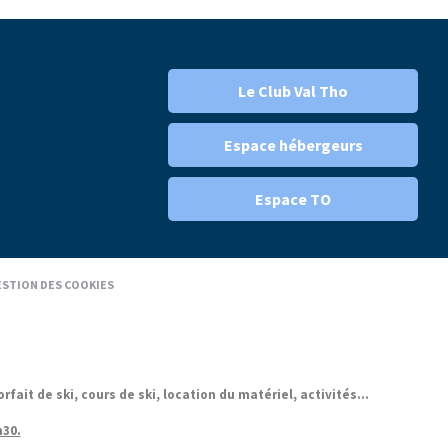
Le Club Val Tho
Espace hébergeurs
Espace TO
STION DES COOKIES
it de ski, cours de ski, location du matériel, activités...
h30.