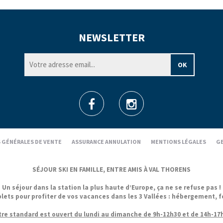
NEWSLETTER
 GÉNÉRALES DE VENTE
ASSURANCE ANNULATION
MENTIONS LÉGALES
GE
SÉJOUR SKI EN FAMILLE, ENTRE AMIS À VAL THORENS
Un séjour dans la station la plus haute d’Europe, ça ne se refuse pas !
 pour profiter de vos vacances dans les 3 Vallées : hébergement, forfa
re standard est ouvert du lundi au dimanche de 9h-12h30 et de 14h-17