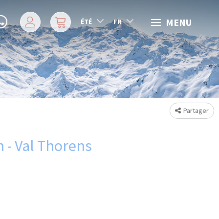
MENU
ÉTÉ
FR
Partager
 - Val Thorens