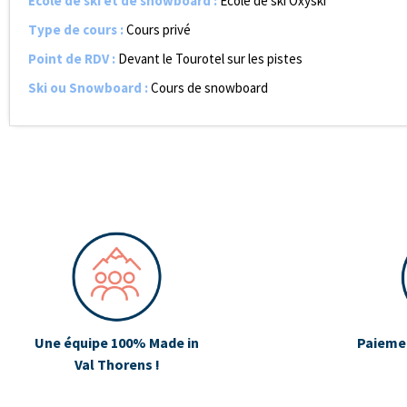
Ecole de ski et de snowboard
:
École de ski Oxyski
Type de cours
:
Cours privé
Point de RDV
:
Devant le Tourotel sur les pistes
Ski ou Snowboard
:
Cours de snowboard
Une équipe 100% Made in
Paiemen
Val Thorens !