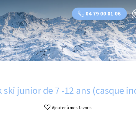
04 79 00 01 06
 ski junior de 7 -12 ans (casque in
Ajouter à mes favoris