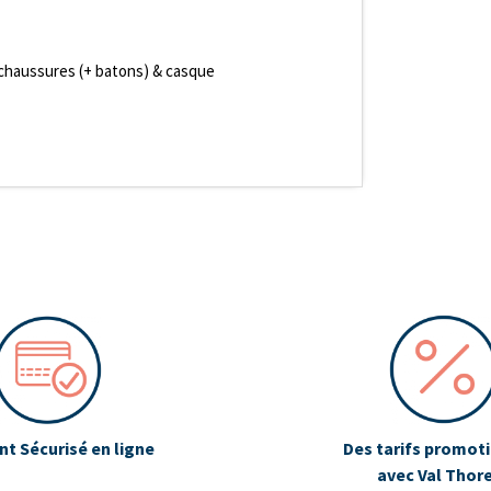
 chaussures (+ batons) & casque
t Sécurisé en ligne
Des tarifs promot
avec Val Thor