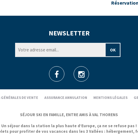
Réservatio
NEWSLETTER
 GÉNÉRALES DE VENTE
ASSURANCE ANNULATION
MENTIONS LÉGALES
GE
SÉJOUR SKI EN FAMILLE, ENTRE AMIS À VAL THORENS
Un séjour dans la station la plus haute d’Europe, ça ne se refuse pas !
 pour profiter de vos vacances dans les 3 Vallées : hébergement, forfa