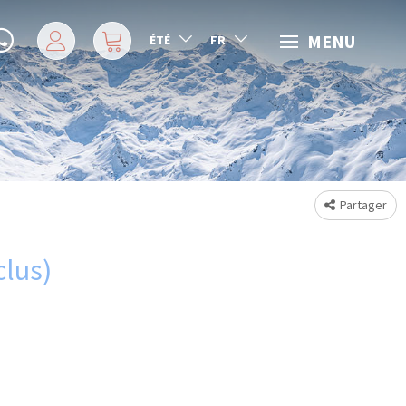
MENU
ÉTÉ
FR
Partager
clus)