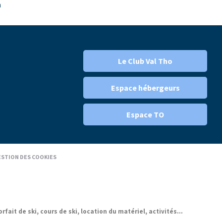
n
Le Club Val Tho
Espace hébergeurs
Espace TO
STION DES COOKIES
it de ski, cours de ski, location du matériel, activités...