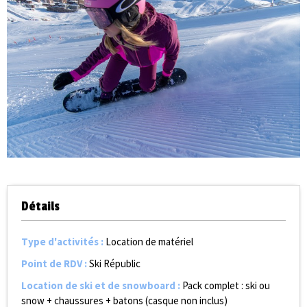
Détails
Type d'activités
:
Location de matériel
Point de RDV
:
Ski Républic
Location de ski et de snowboard
:
Pack complet : ski ou
snow + chaussures + batons (casque non inclus)