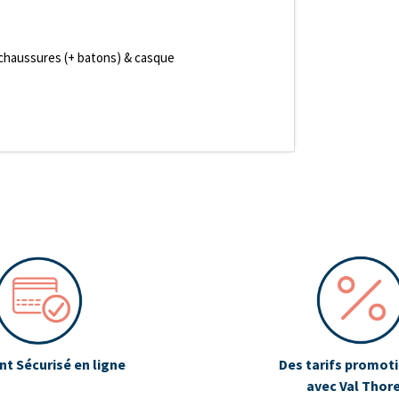
 chaussures (+ batons) & casque
t Sécurisé en ligne
Des tarifs promot
avec Val Thor