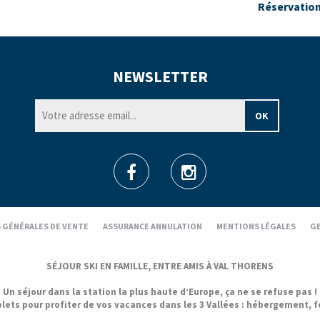
Réservatio
NEWSLETTER
 GÉNÉRALES DE VENTE
ASSURANCE ANNULATION
MENTIONS LÉGALES
GE
SÉJOUR SKI EN FAMILLE, ENTRE AMIS À VAL THORENS
Un séjour dans la station la plus haute d’Europe, ça ne se refuse pas !
 pour profiter de vos vacances dans les 3 Vallées : hébergement, forfa