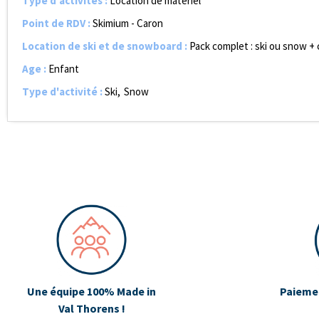
Type d'activités
:
Location de matériel
Point de RDV
:
Skimium - Caron
Location de ski et de snowboard
:
Pack complet : ski ou snow +
Age
:
Enfant
Type d'activité
:
Ski
Snow
Une équipe 100% Made in
Paiemen
Val Thorens !