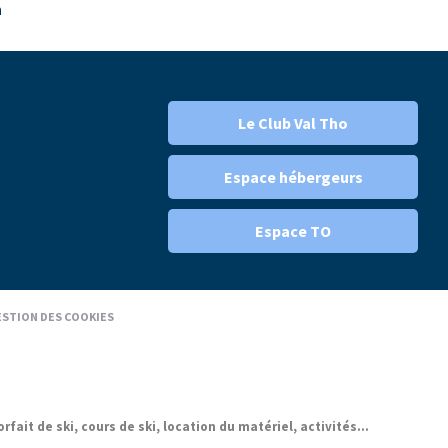
n
Le Club Val Tho
Espace hébergeurs
Espace TO
STION DES COOKIES
it de ski, cours de ski, location du matériel, activités...