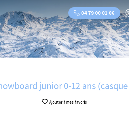
04 79 00 01 06
nowboard junior 0-12 ans (casque 
Ajouter à mes favoris