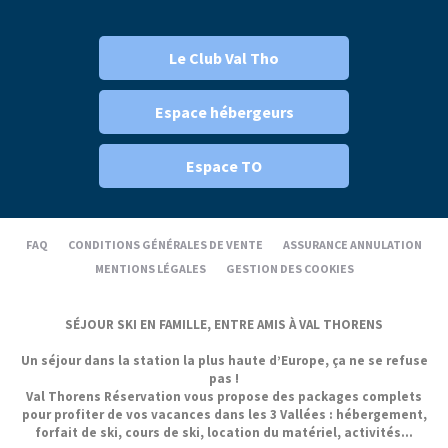
Le Club Val Tho
Espace hébergeurs
Espace TO
FAQ
CONDITIONS GÉNÉRALES DE VENTE
ASSURANCE ANNULATION
MENTIONS LÉGALES
GESTION DES COOKIES
SÉJOUR SKI EN FAMILLE, ENTRE AMIS À VAL THORENS
Un séjour dans la station la plus haute d’Europe, ça ne se refuse
pas !
Val Thorens Réservation vous propose des packages complets
pour profiter de vos vacances dans les 3 Vallées : hébergement,
forfait de ski, cours de ski, location du matériel, activités...