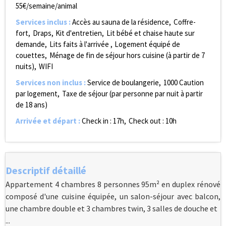
55€/semaine/animal
Services inclus
:
Accès au sauna de la résidence
Coffre-
fort
Draps
Kit d'entretien
Lit bébé et chaise haute sur
demande
Lits faits à l'arrivée
Logement équipé de
couettes
Ménage de fin de séjour hors cuisine (à partir de 7
nuits)
WIFI
Services non inclus
:
Service de boulangerie
1000
Caution
par logement
Taxe de séjour (par personne par nuit à partir
de 18 ans)
Arrivée et départ
:
Check in : 17h
Check out : 10h
Descriptif détaillé
Appartement 4 chambres 8 personnes 95m² en duplex rénové
composé d'une cuisine équipée, un salon-séjour avec balcon,
une chambre double et 3 chambres twin, 3 salles de douche et
...