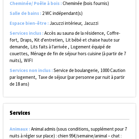
Cheminée/ Poêle à bois
:
Cheminée (bois fournis)
Salle de bains
:
2
WC indépendant(s)
Espace bien-être
:
Jacuzzi intérieur
Jacuzzi
Services inclus
:
Accès au sauna de la résidence
Coffre-
fort
Draps
Kit d'entretien
Lit bébé et chaise haute sur
demande
Lits faits à l'arrivée
Logement équipé de
couettes
Ménage de fin de séjour hors cuisine (à partir de 7
nuits)
WIFI
Services non inclus
:
Service de boulangerie
1000
Caution
par logement
Taxe de séjour (par personne par nuit à partir
de 18 ans)
Services
Animaux
:
Animal admis (sous conditions, supplément pour 7
nuits à régler sur place) :
chien 95€/semaine/animal – chat :