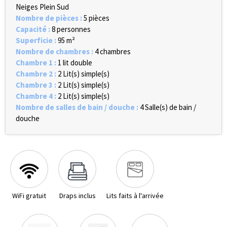
Neiges Plein Sud
Nombre de pièces
:
5 pièces
Capacité
:
8 personnes
Superficie
:
95
m²
Nombre de chambres
:
4 chambres
Chambre 1
:
1 lit double
Chambre 2
:
2
Lit(s) simple(s)
Chambre 3
:
2
Lit(s) simple(s)
Chambre 4
:
2
Lit(s) simple(s)
Nombre de salles de bain / douche
:
4
Salle(s) de bain /
douche
WiFi gratuit
Draps inclus
Lits faits à l'arrivée