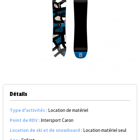
Détails
Type d'activités
:
Location de matériel
Point de RDV
:
Intersport Caron
Location de ski et de snowboard
:
Location matériel seul