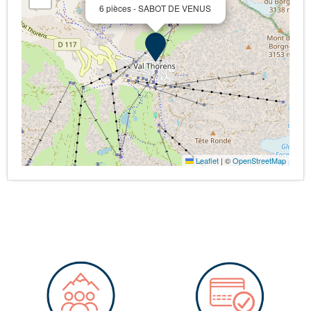
6 pièces - SABOT DE VENUS
Leaflet
|
©
OpenStreetMap