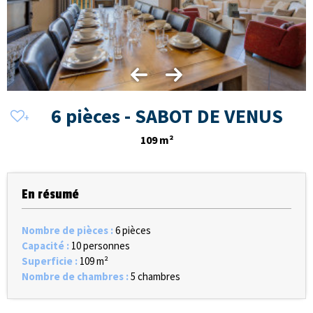
6 pièces - SABOT DE VENUS
109
m²
En résumé
Nombre de pièces
:
6 pièces
Capacité
:
10 personnes
Superficie
:
109
m²
Nombre de chambres
:
5 chambres